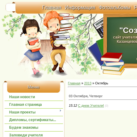
Главная
|
Информация
|
Фотоальбомы
|
Р
"Со
сайт учител
Казанцево
Главная
»
2013
»
Октябрь
Меню
03 Октября, Четверг
Наши новости
Главная страница
15:12
С днем Учителя!
(0)
Наши проекты
Дипломы, сертификаты...
Будем знакомы
Заповеди учителя