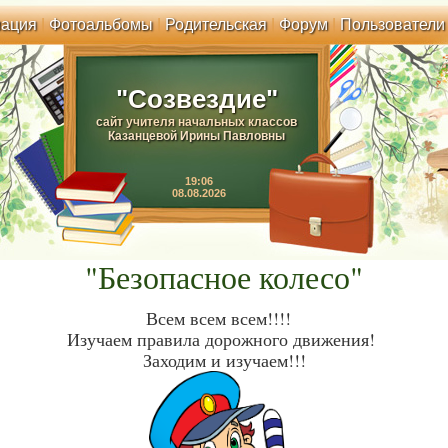
ация
|
Фотоальбомы
|
Родительская
|
Форум
|
Пользователи
"Созвездие"
сайт учителя начальных классов
Казанцевой Ирины Павловны
19:06
08.08.2026
"Безопасное колесо"
Всем всем всем!!!!
Изучаем правила дорожного движения!
Заходим и изучаем!!!