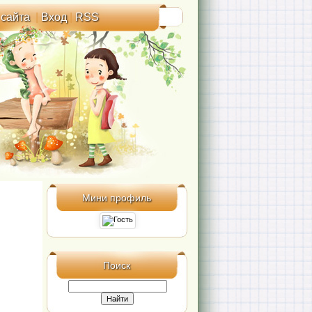
 сайта
|
Вход
|
RSS
Мини профиль
Поиск