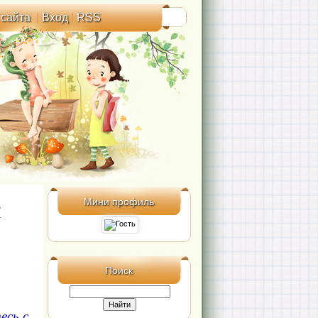
 сайта
|
Вход
|
RSS
Мини профиль
"
Поиск
есь с