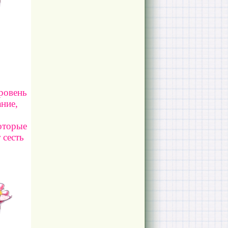
ровень
ние,
которые
 сесть