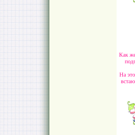
Как ж
под
На это
встаю