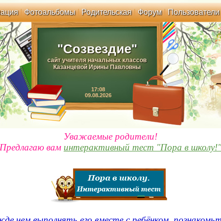
ация
|
Фотоальбомы
|
Родительская
|
Форум
|
Пользователи
"Созвездие"
сайт учителя начальных классов
Казанцевой Ирины Павловны
17:08
09.08.2026
Уважаемые родители!
Предлагаю вам
интерактивный тест "Пора в школу!
де чем выполнять его вместе с ребёнком, познакомьт