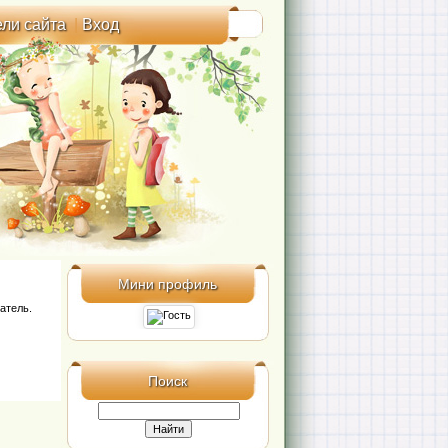
ли сайта
|
Вход
Мини профиль
атель.
Поиск