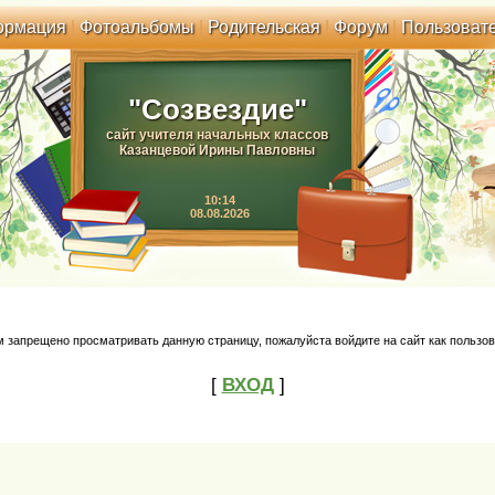
ормация
|
Фотоальбомы
|
Родительская
|
Форум
|
Пользовате
"Созвездие"
сайт учителя начальных классов
Казанцевой Ирины Павловны
10:14
08.08.2026
м запрещено просматривать данную страницу, пожалуйста войдите на сайт как пользов
[
ВХОД
]